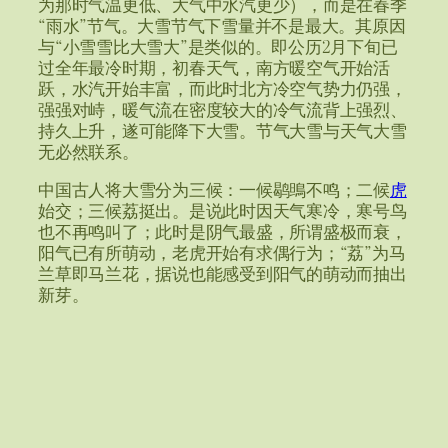
为那时气温更低、大气中水汽更少），而是在春季
“雨水”节气。大雪节气下雪量并不是最大。其原因
与“小雪雪比大雪大”是类似的。即公历2月下旬已
过全年最冷时期，初春天气，南方暖空气开始活
跃，水汽开始丰富，而此时北方冷空气势力仍强，
强强对峙，暖气流在密度较大的冷气流背上强烈、
持久上升，遂可能降下大雪。节气大雪与天气大雪
无必然联系。
中国古人将大雪分为三候：一候鹖鴠不鸣；二候
虎
始交；三候荔挺出。是说此时因天气寒冷，寒号鸟
也不再鸣叫了；此时是阴气最盛，所谓盛极而衰，
阳气已有所萌动，老虎开始有求偶行为；“荔”为马
兰草即马兰花，据说也能感受到阳气的萌动而抽出
新芽。