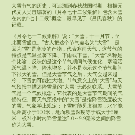
大雪节气的历史，可追溯到春秋战国时期。根据元
代文人吴澄编著的《月令七十二候集解》包含大雪
在内的“七十二候”概念，最早见于《吕氏春秋》的
记载。
《月令七十二候集解》说：“大雪，十一月节，至
此而雪盛也。”古人把这个节气命名为“大雪”，是
因为“雪”是寒冷的产物，代表寒雨天气，这节气的
特点是气温显著下降、下雨或下雪。“大雪”名称是
个比喻，反映的是这个节气期间气候变化，寒流活
跃气温下降、降水增多，并不是表示这个节气期间
下很大的雪。但是大雪节气之后，天气会越来越
冷，下雪的可能性大增。节气意义上的“大雪”与天
气预报中描述降雪量的“大雪”无必然联系。大雪节
气是一个气候概念，它代表的是大雪节气期间的气
候特征。而天气预报中的“大雪”是指降雪强度较大
的雪。气象学上规定：下雪时能见度很差，水平能
见距离小于500米，地面积雪深度等于或大于5厘
米，或24小时内降雪量达5.0～9.9毫米之间的降雪
称为大雪。