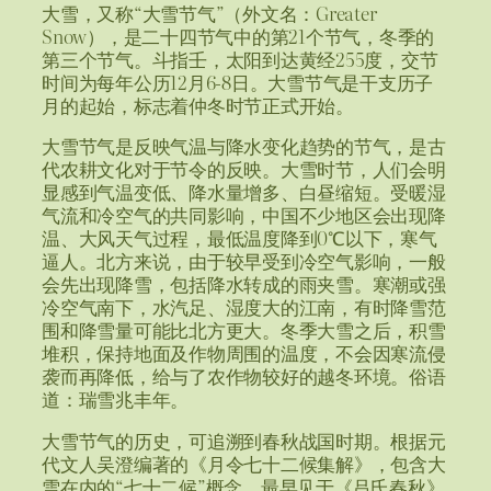
大雪，又称“大雪节气”（外文名：Greater
Snow），是二十四节气中的第21个节气，冬季的
第三个节气。斗指壬，太阳到达黄经255度，交节
时间为每年公历12月6-8日。大雪节气是干支历子
月的起始，标志着仲冬时节正式开始。
大雪节气是反映气温与降水变化趋势的节气，是古
代农耕文化对于节令的反映。大雪时节，人们会明
显感到气温变低、降水量增多、白昼缩短。受暖湿
气流和冷空气的共同影响，中国不少地区会出现降
温、大风天气过程，最低温度降到0℃以下，寒气
逼人。北方来说，由于较早受到冷空气影响，一般
会先出现降雪，包括降水转成的雨夹雪。寒潮或强
冷空气南下，水汽足、湿度大的江南，有时降雪范
围和降雪量可能比北方更大。冬季大雪之后，积雪
堆积，保持地面及作物周围的温度，不会因寒流侵
袭而再降低，给与了农作物较好的越冬环境。俗语
道：瑞雪兆丰年。
大雪节气的历史，可追溯到春秋战国时期。根据元
代文人吴澄编著的《月令七十二候集解》，包含大
雪在内的“七十二候”概念，最早见于《吕氏春秋》