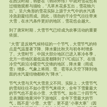
在西汉时期，韩婴在《韩诗外传》中就对雪花也有
过细致观察与描绘，“凡草木花多五出，雪花独六
出”。呈六角形的雪花实际上源于大气中的水汽遇
冷急剧凝结而成。因此，强劲的干冷空气往往带来
大雪，在水汽条件更好的地区，雪花也会越大。
到了唐宋时期，大雪节气已经成为农事活动的重要
依据。
“大雪”是反映气候特征的一个节气，大雪节气的特
点是气温显著下降、降水量比秋天与初冬时增多
了。大雪时节，中国大部分地区已进入寒冷冬季，
北方一些地区最低温度都降到了0℃或以下。在强
冷空气前沿冷暖空气交锋的地区，降水量（雨或
雪）增多。气象上将雨、雪、雹等从天空下降到地
面的水汽凝结物都称为“降水”。
节气大雪与天气大雪意义不同。实际上，大雪节气
的雪却往往不如小雪节气来得大，全年下雪量最大
的节气也不是在小雪、大雪节气。如在二十四节气
圭表测影地黄河中下游地区，全年下雪最大的节
气，既不是“小雪、大雪”，更不是“小寒大寒”（因