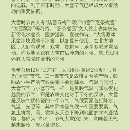
的记载。到了唐宋时期，大雪节气已经成为农事活
动的重要依据。
大雪时节古人有“踏雪寻梅”“寒江钓雪”“烹茶煮雪”
“大雪藏冰”等习俗。“烹茶煮雪”文人雅士收集枝头
新雪化水煮茶，围炉漫谈，宴饮作诗。“大雪藏冰”
采凿冰块藏纳于冰窖，以备夏日使用。在北方地
区，人们有观冰、戏雪、赏封河，乐享多彩冰雪活
动。许多地区都有大雪前后腌肉的习俗。鲁北民间
还有大雪喝红薯粥的习俗。
每年公历12月7日左右，太阳到达黄经255度时，即
为“大雪”节气。二十四节气是农耕文明的产物，影
响农业生产的气候要素主要是降水、气温与光照，
大雪节气与小雪节气一样，是反映气温与降水变化
趋势的节气，它是农耕文化对于节令的反映。大雪
是反映气候特征的一个节气，气候要素包括降水、
气温、光照等，其中降水是气候一个重要要素。气
象上将雨、雪、雹等从天空下降到地面的水汽凝结
物，都称为“降水”。节气大雪的到来，意味着天气
越来越冷，降水量增多。