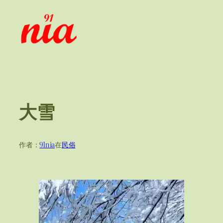
跳
至
内
容
大雪
作者：
91nia
在
民俗