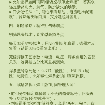
▶ 比如选择题问“哪种情况必须停止焊接”，答案永
远是涉及明火、漏气、防护缺失的场景。
▶ 口诀记忆法：“手稳心细看熔池，电流电压配速
度”，背熟这类顺口溜，实操题也能套用。
四、刷题策略：精准打击薄弱点
别搞题海战术，直接怼高频考点：
每天30分钟模拟考：用APP刷历年真题，错题本反
复看（错题80%会重复出现）。
死磕焊接工艺参数：电流、电压、焊条角度的匹配
关系，这类题占分比高且易混淆。
焊条型号别死记：E4303（酸性）、E5015（碱
性）记特性，比如碱性焊条必须用直流反接。
五、临场发挥：焊工版“时间管理大师”
• 前30分钟搞定选择题：不会的题先标号，回头再
补（纠结超1分钟就是亏）。
• 判断题用“绝对词”筛答案：出现“所有、完全、肯