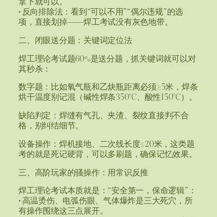
拿下就可以。
• 反向排除法：看到“可以不用”“偶尔违规”的选
项，直接划掉——焊工考试没有灰色地带。
二、闭眼送分题：关键词定位法
焊工理论考试题60%是送分题，抓关键词就可以对
其秒杀：
数字题：比如氧气瓶和乙炔瓶距离必须≥5米，焊条
烘干温度别记混（碱性焊条350°C、酸性150°C）。
缺陷判定：焊缝有气孔、夹渣、裂纹直接判不合
格，别纠结细节。
设备操作：焊机接地、二次线长度≤20米，这类题
考的就是死记硬背，可以多刷题，确保记忆效果。
三、高阶玩家的骚操作：用常识反推
焊工理论考试本质就是：“安全第一，保命逻辑”：
• 高温烫伤、电弧伤眼、气体爆炸是三大死穴，所
有操作围绕这三点展开。