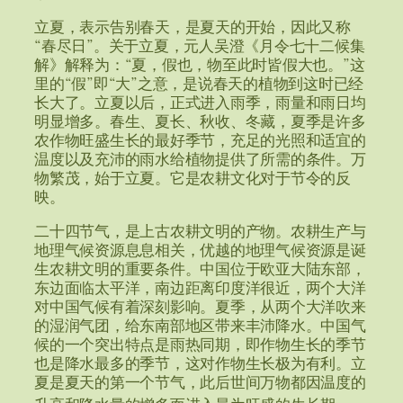
立夏，表示告别春天，是夏天的开始，因此又称
“春尽日”。关于立夏，元人吴澄《月令七十二候集
解》解释为：“夏，假也，物至此时皆假大也。”这
里的“假”即“大”之意，是说春天的植物到这时已经
长大了。立夏以后，正式进入雨季，雨量和雨日均
明显增多。春生、夏长、秋收、冬藏，夏季是许多
农作物旺盛生长的最好季节，充足的光照和适宜的
温度以及充沛的雨水给植物提供了所需的条件。万
物繁茂，始于立夏。它是农耕文化对于节令的反
映。
二十四节气，是上古农耕文明的产物。农耕生产与
地理气候资源息息相关，优越的地理气候资源是诞
生农耕文明的重要条件。中国位于欧亚大陆东部，
东边面临太平洋，南边距离印度洋很近，两个大洋
对中国气候有着深刻影响。夏季，从两个大洋吹来
的湿润气团，给东南部地区带来丰沛降水。中国气
候的一个突出特点是雨热同期，即作物生长的季节
也是降水最多的季节，这对作物生长极为有利。立
夏是夏天的第一个节气，此后世间万物都因温度的
升高和降水量的增多而进入最为旺盛的生长期
。