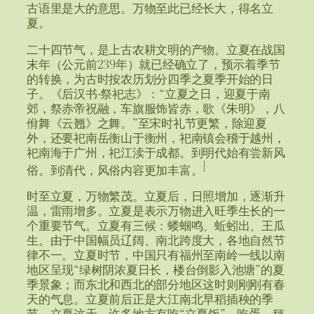
古语里是大的意思。万物至此已经长大，得名立
夏。
二十四节气，是上古农耕文明的产物。立夏在战国
末年（公元前239年）就已经确立了，预示着季节
的转换，为古时按农历划分四季之夏季开始的日
子。《后汉书·祭祀志》：“立夏之日，迎夏于南
郊，祭赤帝祝融，车旗服饰皆赤，歌《朱明》，八
佾舞《云翘》之舞。”至宋时礼节更繁，除迎夏
外，还要祀南岳衡山于衡州，祀南镇会稽于越州，
祀南海于广州，祀江渎于成都。到明代始有尝新风
]
俗。到清代，风俗内容更加丰富。
时至立夏，万物繁茂。立夏后，日照增加，逐渐升
温，雷雨增多。立夏是表示万物进入旺季生长的一
个重要节气。立夏有三候：蝼蝈鸣、蚯蚓出、王瓜
生。由于中国幅员辽阔、南北跨度大，各地自然节
律不一。立夏时节，中国只有福州至南岭一线以南
地区呈现“绿树阴浓夏日长，楼台倒影入池塘”的夏
季景象；而东北和西北的部分地区这时则刚刚有春
天的气息。立夏前后正是大江南北早稻插秧的季
节。立夏这天，许多地方有吃“立夏饭”、吃蛋、秤