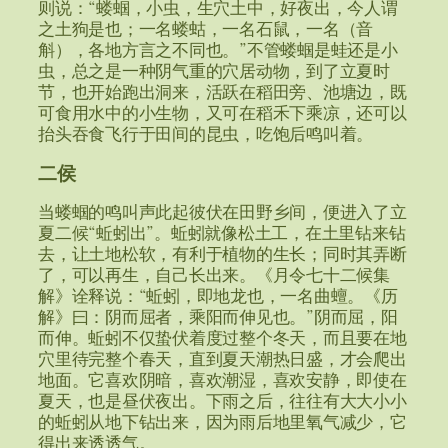
则说：“蝼蝈，小虫，生穴土中，好夜出，今人谓
之土狗是也；一名蝼蛄，一名石鼠，一名（音
斛），各地方言之不同也。”不管蝼蝈是蛙还是小
虫，总之是一种阴气重的穴居动物，到了立夏时
节，也开始跑出洞来，活跃在稻田旁、池塘边，既
可食用水中的小生物，又可在稻禾下乘凉，还可以
抬头吞食飞行于田间的昆虫，吃饱后鸣叫着。
二侯
当蝼蝈的鸣叫声此起彼伏在田野乡间，便进入了立
夏二候“蚯蚓出”。蚯蚓就像松土工，在土里钻来钻
去，让土地松软，有利于植物的生长；同时其弄断
了，可以再生，自己长出来。《月令七十二候集
解》诠释说：“蚯蚓，即地龙也，一名曲蟺。《历
解》曰：阴而屈者，乘阳而伸见也。”阴而屈，阳
而伸。蚯蚓不仅蛰伏着度过整个冬天，而且要在地
穴里待完整个春天，直到夏天潮热日盛，才会爬出
地面。它喜欢阴暗，喜欢潮湿，喜欢安静，即使在
夏天，也是昼伏夜出。下雨之后，往往有大大小小
的蚯蚓从地下钻出来，因为雨后地里氧气减少，它
得出来透透气。