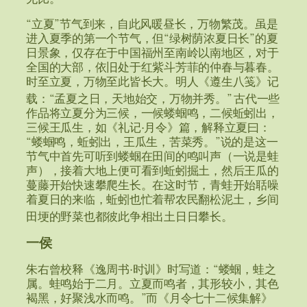
“立夏”节气到来，自此风暖昼长，万物繁茂。虽是
进入夏季的第一个节气，但“绿树荫浓夏日长”的夏
日景象，仅存在于中国福州至南岭以南地区，对于
全国的大部，依旧处于红紫斗芳菲的仲春与暮春。
时至立夏，万物至此皆长大。明人《遵生八笺》记
载：“孟夏之日，天地始交，万物并秀。”
古代一些
作品将立夏分为三候，一候蝼蝈鸣，二候蚯蚓出，
三候王瓜生，如《礼记·月令》篇，解释立夏曰：
“蝼蝈鸣，蚯蚓出，王瓜生，苦菜秀。”说的是这一
节气中首先可听到蝼蝈在田间的鸣叫声（一说是蛙
声），接着大地上便可看到蚯蚓掘土，然后王瓜的
蔓藤开始快速攀爬生长。在这时节，青蛙开始聒噪
着夏日的来临，蚯蚓也忙着帮农民翻松泥土，乡间
田埂的野菜也都彼此争相出土日日攀长。
一侯
朱右曾校释《逸周书·时训》时写道：“蝼蝈，蛙之
属。蛙鸣始于二月。立夏而鸣者，其形较小，其色
褐黑，好聚浅水而鸣。”而《月令七十二候集解》