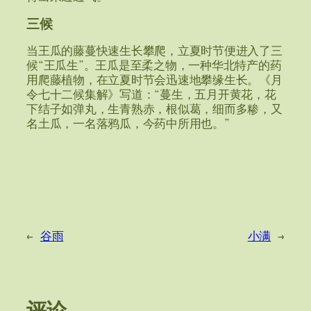
三候
当王瓜的藤蔓快速生长攀爬，立夏时节便进入了三
候“王瓜生”。王瓜是至柔之物，一种华北特产的药
用爬藤植物，在立夏时节会迅速地攀缘生长。《月
令七十二候集解》写道：“蔓生，五月开黄花，花
下结子如弹丸，生青熟赤，根似葛，细而多糁，又
名土瓜，一名落鸦瓜，今药中所用也。”
←
谷雨
小满
→
评论