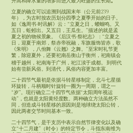
立夏的确立可以追溯到战国末年（公元前239
年），为古时按农历划分四季之夏季开始的日子。
如《逸周书·时讯解》云：“立夏之日，蝼蝈鸣。又
五日，蚯蚓出。又五日，王瓜生。”描述的就是孟
夏之初的物候景象。《后汉书·祭祀志》：“立夏之
日，迎夏于南郊，祭赤帝祝融，车旗服饰皆赤，歌
《朱明》，八佾舞《云翘》之舞。”至宋时礼节更
繁，除迎夏外，还要祀南岳衡山于衡州，祀南镇会
稽于越州，祀南海于广州，祀江渎于成都。
到明代
始有尝新风俗。到清代，风俗内容更加丰富。
二十四节气最初是依据斗转星移制定，北斗七星循
环旋转，斗柄顺时针旋转一圈为一周期，谓之一
“岁”。现行确立二十四节气依据“太阳周年视运
动”，也就是太阳黄经度数。两种确立方法虽然不
同，但造成斗转星移的原因则是地球绕太阳公转，
因此两者交节时间基本一致。
二十四节气，是干支历中表示自然节律变化以及确
立“十二月建”（时令）的特定节令，斗指东南维为