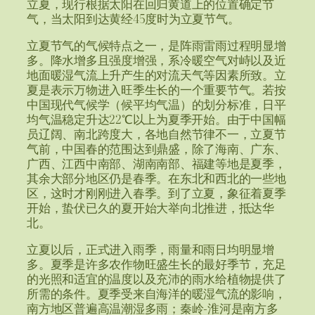
立夏，现行根据太阳在回归黄道上的位置确定节
气，当太阳到达黄经45度时为立夏节气。
立夏节气的气候特点之一，是阵雨雷雨过程明显增
多。降水增多且强度增强，系冷暖空气对峙以及近
地面暖湿气流上升产生的对流天气等因素所致。立
夏是表示万物进入旺季生长的一个重要节气。若按
中国现代气候学（候平均气温）的划分标准，日平
均气温稳定升达22℃以上为夏季开始。由于中国幅
员辽阔、南北跨度大，各地自然节律不一，立夏节
气前，中国春的范围达到鼎盛，除了海南、广东、
广西、江西中南部、湖南南部、福建等地是夏季，
其余大部分地区仍是春季。在东北和西北的一些地
区，这时才刚刚进入春季。到了立夏，象征着夏季
开始，蛰伏已久的夏开始大举向北推进，抵达华
北。
立夏以后，正式进入雨季，雨量和雨日均明显增
多。夏季是许多农作物旺盛生长的最好季节，充足
的光照和适宜的温度以及充沛的雨水给植物提供了
所需的条件。夏季受来自海洋的暖湿气流的影响，
南方地区普遍高温潮湿多雨；秦岭-淮河是南方多