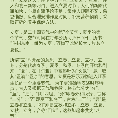
人和尝三新等习俗。进入立夏时节，人们的新陈代
谢加快，心脑血液供给不足，常使人烦躁不安，倦
怠懒散。应合理安排作息时间，补充营养物质，采
取正确的养生保健方法。
立夏，是二十四节气中的第7个节气，夏季的第一
个节气，交节时间在每年公历5月5日-7日，历书：
“斗指东南，维为立夏，万物至此皆长大，故名立
夏也。”
所谓“立”即开始的意思，立春、立夏、立秋、立
冬，分别代表春季、夏季、秋季、冬季的开始和到
来。“夏”，在《尔雅》中被称呼为“长赢”；赢，取
其“盈满”“盈余”的意思。立夏是标示万物进入旺季
生长的一个重要节气。
为了更准确地表述时序特
点，古人又根据天气和物候，将节气分为“分”、
“至”、“启”、“闭”四组。“分”即春分和秋分，古称
“二分”；“至”即夏至和冬至，古称“二至”；“启”是
立春和立夏，“闭”则是立秋和立冬，立春、立夏、
立秋、立冬，合称“四立”，这些加起来共为“八
节”。