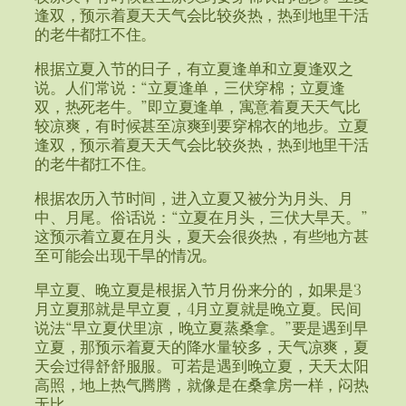
逢双，预示着夏天天气会比较炎热，热到地里干活
的老牛都扛不住。
根据立夏入节的日子，有立夏逢单和立夏逢双之
说。人们常说：“立夏逢单，三伏穿棉；立夏逢
双，热死老牛。”即立夏逢单，寓意着夏天天气比
较凉爽，有时候甚至凉爽到要穿棉衣的地步。立夏
逢双，预示着夏天天气会比较炎热，热到地里干活
的老牛都扛不住。
根据农历入节时间，进入立夏又被分为月头、月
中、月尾。俗话说：“立夏在月头，三伏大旱天。”
这预示着立夏在月头，夏天会很炎热，有些地方甚
至可能会出现干旱的情况。
早立夏、晚立夏是根据入节月份来分的，如果是3
月立夏那就是早立夏，4月立夏就是晚立夏。民间
说法“早立夏伏里凉，晚立夏蒸桑拿。”要是遇到早
立夏，那预示着夏天的降水量较多，天气凉爽，夏
天会过得舒舒服服。可若是遇到晚立夏，天天太阳
高照，地上热气腾腾，就像是在桑拿房一样，闷热
无比。