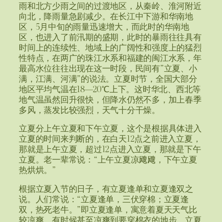
雨和北方少雨之间的过渡地区，从秦岭、淮河附近
向北，降雨量急剧减少。在长江中下游和华南地
区，5月中旬的雨量迅速增大，而此时的华南地
区，也进入了前汛期的盛期，此时的暴雨往往具有
时间上的连续性、地域上的广阔性和强度上的猛烈
性特点，在两广的珠江水系和福建的闽江水系，年
最高水位往往出现在这一时段，民间有”立夏、小
满，江满、河满”的说法。立夏时节，全国大部分
地区平均气温在18—20℃上下。这时华北、西北等
地气温虽然回升很快，但降水仍然不多，加上春季
多风，蒸发比较强烈，天气十分干燥。
立夏分上午立夏和下午立夏，这个是根据具体进入
立夏的时间来判断的，在白天12点之前进入立夏，
那就是上午立夏，超过12点进入立夏，那就是下午
立夏。老一辈常说：“上午立夏凉飕飕，下午立夏
热烘烘。”
根据立夏入节的日子，有立夏逢单和立夏逢双之
说。人们常说：“立夏逢单，三伏穿棉；立夏逢
双，热死老牛。”即立夏逢单，寓意着夏天天气比
较凉爽，有时候甚至凉爽到要穿棉衣的地步。立夏