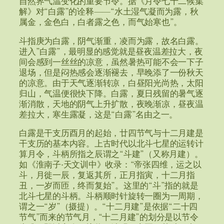
自然界气温变化的重要节令。据《月令七十二候集
解》对“白露”的诠释——“水土湿气凝而为露，秋
属金，金色白，白者露之色，而气始寒也”。
斗指庚为白露，阴气渐重，凌而为露，故名白露。
进入”白露”，最明显的感觉就是昼夜温差拉大，夜
间会感到一丝丝的凉意，虽然暑热可能不会一下子
退场，但是闷热感会逐渐褪去，早晚添了一份秋天
的凉意。由于天气逐渐转凉，白昼阳光尚热，太阳
归山，气温便很快下降。白露，夏日残留的暑气逐
渐消散，天地的阴气上升扩散，夜晚渐凉，昼夜温
差拉大，寒生露凝，这是“白露”名由之一。
白露是干支历酉月的起始，廿四节气与十二月建是
干支历的基本内容。上古时代以北斗七星的运转计
算月令，斗柄所指之辰谓之“斗建”（又称月建）。
如《淮南子·天文训中》收录：“帝张四维，运之以
斗，月徙一辰，复返其所，正月指寅，十二月指
丑，一岁而匝，终而复始”。这里的“斗”指的就是
北斗七星的斗柄。斗柄顺时针旋转一圈为一周期，
谓之一“岁”（摄提）。“十二月建”是依据“二十四
节气”而来的节气月，“十二月建”的划分是以节令