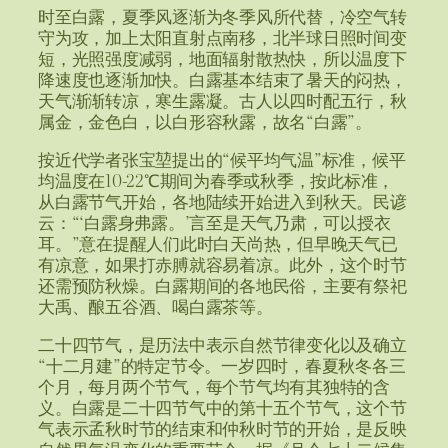
时至白露，夏季风逐渐为冬季风所代替，冷空气转
守为攻，加上太阳直射点南移，北半球日照时间变
短，光照强度减弱，地面辐射散热快，所以温度下
降速度也逐渐加快。白露基本结束了暑天的闷热，
天气渐渐转凉，寒生露凝。古人以四时配五行，秋
属金，金色白，以白形容秋露，故名“白露”。
按近代学者张宝堃提出的“候平均气温”标准，候平
均温度在10-22℃期间为春季或秋季，按此标准，
从白露节气开始，各地陆续开始进入到秋天。民谚
云：“‘白露身弗露。’言至是天气乃肃，可以授衣
耳。”意在提醒人们此时白天尚热，但早晚天气已
有凉意，如果打赤膊就容易着凉。此外，这个时节
还需预防秋燥。白露期间的各地民俗，主要有祭祀
大禹、酿五谷酒、喝白露茶等。
二十四节气，是历法中表示自然节律变化以及确立
“十二月建”的特定节令。一岁四时，春夏秋冬各三
个月，每月两个节气，每个节气均有其独特的含
义。白露是二十四节气中的第十五个节气，这个节
气表示孟秋时节的结束和仲秋时节的开始，是反映