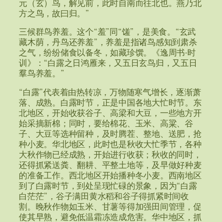
元（玄）鸟，解见前，此时自南而往北也。燕乃北
方之鸟，故曰归。”
三候群鸟养羞。这个“羞”同“馐”，是美食。“玄武
藏木荫，丹鸟还养羞”，养羞是指诸鸟感知到肃杀
之气，纷纷储食以备冬，如藏珍馔。《逸周书·时
训》：“白露之日鸿雁来，又五日玄鸟归，又五日
羣鸟养羞。”
“白露”代表着由热转凉，万物随寒气增长，逐渐萧
落、成熟。白露时节，正是中国各地大忙时节。东
北地区，开始收获谷子、高梁和大豆，一些地方开
始采摘新棉；同时，要给棉花、玉米、高粱、谷
子、大豆等选种留种，及时腾茬、整地、送肥，抢
种小麦。华北地区，此时也是秋收大忙季节，各种
大秋作物已经成熟，开始进行收获；秋收的同时，
还得抓紧送粪、翻耕、平整土地等，及早做好种麦
的准备工作。西北地区开始播种冬小麦。西南地区
到了白露时节，到处呈现忙碌的景象，因为“白露
白茫茫”，谷子满田黄水稻和谷子得抓紧时间收
割。晚秋作物如玉米、甘薯等得加强田间管理，促
使其早熟，避免低温霜冻造成危害。华中地区，抓