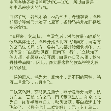
中国各地昼夜温差可达8℃—16℃，所以白露是一
年中温差较大的节气。
白露节气，暑气渐消，秋高气爽，丹桂飘香，鸿雁
和燕子等候鸟开始南飞避寒，各种鸟类开始贮存过
冬的食物。
“鸿雁来，玄鸟归。”白露之后，对气候最为敏感的
候鸟集体迁徙。鸿雁开始从北方飞到南方，而南方
的玄鸟也飞归北方，各类鸟儿都开始储食御冬。民
谚有云：“白露秋风夜，雁南飞一行”，“立秋知了
催人眠，处暑葵花笑开颜，白露燕归又来雁，秋分
丹桂香满园”。因此，像大雁这样的候鸟被视为秋
到的象征。
一候鸿雁来。鸿为大，雁为小，是不同的两种。鸿
雁二月北飞，八月南飞。
二候玄鸟归。玄鸟就是燕子，燕子是春分而来，秋
分而去，它是北方之鸟，南飞带来生机。如今北飞
为归，红花半落燕归去，秋风萧瑟，要白露满山叶
飞坠了。《月令七十二候集解》：元（玄）鸟归。