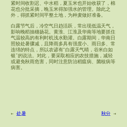
紧时间收割迟、中水稻，夏玉米也开始收获了，棉
花也分批采摘，晚玉米得加强水的管理。除此之
外，得抓紧时间平整土地，为种麦做好准备。
白露节气后，冷空气日趋活跃，常出现低温天气，
影响晚稻抽穗扬花。黄淮、江淮及华南等地要抓住
气温较高的有利时机浅水勤灌。白露期间，华南日
照较处暑骤减，且降雨多具有强度小、雨日多、常
连绵的特点，所以农谚有“白露天气晴，谷米白如
银”的说法。对此，要采取相应的农技措施，减轻
或避免秋雨危害，同时注意防治稻瘟病、菌核病等
病害。
←
处暑
秋分
→