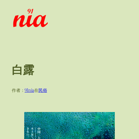
跳
至
内
容
白露
作者：
91nia
在
民俗