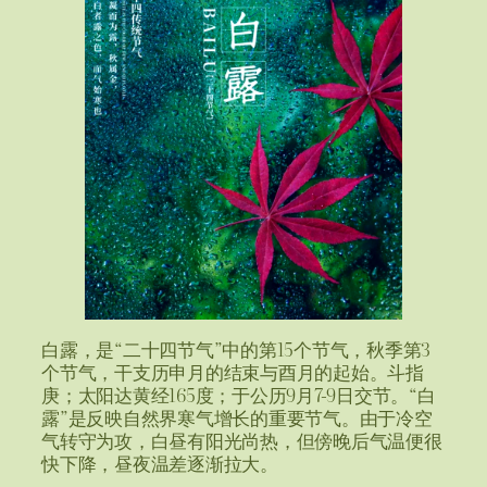
白露，是“二十四节气”中的第15个节气，秋季第3
个节气，干支历申月的结束与酉月的起始。斗指
庚；太阳达黄经165度；于公历9月7-9日交节。“白
露”是反映自然界寒气增长的重要节气。由于冷空
气转守为攻，白昼有阳光尚热，但傍晚后气温便很
快下降，昼夜温差逐渐拉大。