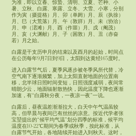
为准，即以立春、惊蛰、清明、立夏、芒种、小
暑、立秋、白露、寒露、立冬、大雪、小寒，分别
作为寅（摄提格）月、卯（单阏）月、辰（执徐）
月、巳（大荒落）月、午（敦牂）月、未（协洽）
月、申（涒滩）月、酉（作噩）月、戌（阉茂）
月、亥（大渊献）月、子（困敦）月、丑（赤奋
若）月之始。
白露是干支历申月的结束以及酉月的起始，时间点
在公历每年9月7日到9日，太阳到达黄经165度时。
进入白露节气后，夏季风逐步被冬季风所代替，冷
空气南下逐渐频繁，加上太阳直射地面的位置南
移，北半球日照时间变短，日照强度减弱，夜间常
晴朗少云，地面辐射散热快，因此温度下降也逐渐
加速，有“白露秋分夜，一夜凉一夜”一说。
白露后，昼夜温差渐渐拉大，白天中午气温虽较
高，但早晨与夜间已有丝丝的凉意。按近代学者张
宝堃提出的“候平均气温”划分四季的标准，候平均
温度在10-22℃期间为春季或秋季，按此标准，从
白露节气开始，各地陆续开始进入到秋天。这时，