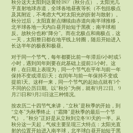
秋分这天太阳到达黄经180°（秋分点），太阳光几
乎直射地球赤道，全球各地昼夜等长（不包括极点
及其附近，不考虑大气对太阳光的折射与散射）。
秋分过后，太阳直射点继续由赤道向南半球推移，
北半球各地一天内白昼开始短于黑夜；南半球相
反。故秋分也称“降分”。而在北极点和南极点，这
一天，太阳整日都在地平线上转圈，随后开始进入
长达半年的极夜和极昼。
对于同一个节气，每年都要比前一年滞后6小时或5
小时，遇到闰年则要在此基础上提前24小时。这
样，在日期上表现为，同一个节气在平年与前一年
保持不变或滞后1天；在闰年与前一年保持不变或
提前1天。这样一来，同一个节气的起始点就有3个
不同的公历日期。以“秋分”为例，就有9月22日、9
月23日和9月24日这三种情况。
按农历二十四节气来讲，“立秋”是秋季的开始，到
“立冬”为秋季终止（“霜降”是秋季的最后一个节
气），“秋分”正好是从立秋到立冬90天的一半。从
秋分这一天起，气候主要呈现三大特点：太阳光直
射的位置开始进入南半球，北半球白昼开始短于黑