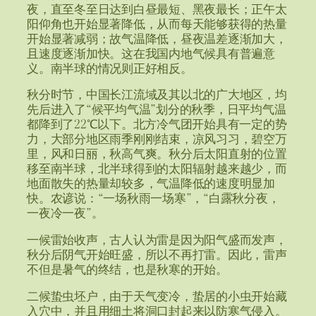
夜，直至冬至日达到白昼最短、黑夜最长；正午太
阳仰角也开始显著降低，从而每天能够获得的热量
开始显著减弱；故气温降低，昼夜温差逐渐加大，
且速度逐渐加快。这在我国内地气候具有普遍意
义。南半球的情况则正好相反。
秋分时节，中国长江流域及其以北的广大地区，均
先后进入了“候平均气温”划分的秋季，日平均气温
都降到了22℃以下。北方冷气团开始具有一定的势
力，大部分地区雨季刚刚结束，凉风习习，碧空万
里，风和日丽，秋高气爽。秋分后太阳直射的位置
移至南半球，北半球得到的太阳辐射越来越少，而
地面散失的热量却较多，气温降低的速度明显加
快。农谚说：“一场秋雨一场寒”，“白露秋分夜，
一夜冷一夜”。
一候雷始收声，古人认为雷是因为阳气盛而发声，
秋分后阴气开始旺盛，所以不再打雷。因此，雷声
不但是暑气的终结，也是秋寒的开始。
二候蛰虫坯户，由于天气变冷，蛰居的小虫开始藏
入穴中，并且用细土将洞口封起来以防寒气侵入。