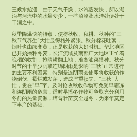
三候水始涸，由于天气干燥，水汽蒸发快，所以湖
泊与河流中的水量变少，一些沼泽及水洼处便处于
干涸之中。
秋季降温快的特点，使得秋收、秋耕、秋种的“三
秋节气养生”大忙显得格外紧张。秋分棉花吐絮，
烟叶也由绿变黄，正是收获的大好时机。华北地区
已开始播种冬麦，长江流域及南部广大地区正忙着
晚稻的收割，抢晴耕翻土地，准备油菜播种。秋分
时节的干旱少雨或连绵阴雨是影响“三秋”正常进行
的主要不利因素，特别是连阴雨会使即将收获的作
物倒伏、霉烂或发芽，造成严重损失。“三秋”大
忙，贵在“早”字。及时抢收秋收作物可免受早霜冻
和连阴雨的危害，适时早播冬作物可争取充分利用
冬前的热量资源，培育壮苗安全越冬，为来年奠定
下丰产的基础。