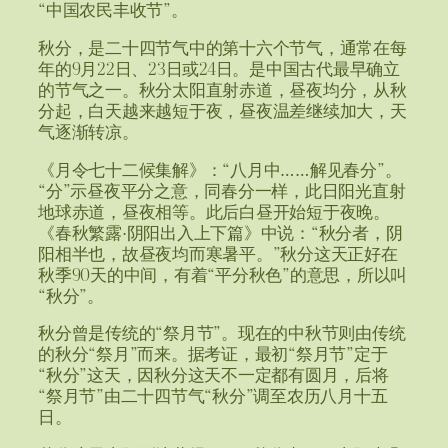
“中国农民丰收节”。
秋分，是二十四节气中的第十六个节气，通常在每
年的9月22日、23日或24日。是中国古代最早确立
的节气之一。秋分太阳直射赤道，昼夜均分，从秋
分起，白天越来越短于夜，昼夜温差继续加大，天
气逐渐转凉。
《月令七十二候集解》：“八月中……解见春分”。
“分”示昼夜平分之意，同春分一样，此日阳光直射
地球赤道，昼夜相等。此后白昼开始短于夜晚。
《春秋繁露·阴阳出入上下篇》中说：“秋分者，阴
阳相半也，故昼夜均而寒暑平。”秋分这天正好在
秋季90天的中间，有着“平分秋色”的意思，所以叫
“秋分”。
秋分曾是传统的“祭月节”。现在的中秋节则由传统
的秋分“祭月”而来。据考证，最初“祭月节”定于
“秋分”这天，因秋分这天不一定都有圆月，后将
“祭月节”由二十四节气“秋分”调至农历八月十五
日。