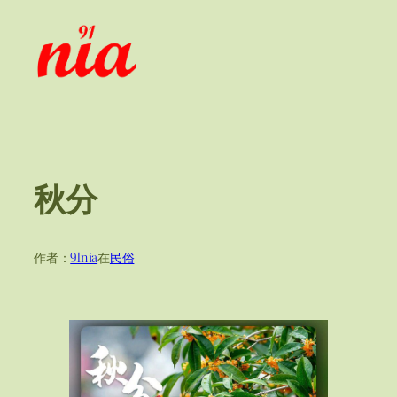
跳
至
内
容
秋分
作者：
91nia
在
民俗