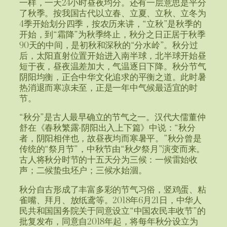
一样，一天24小时昼夜均分。还有一层意思是平分
了秋季。按我国古代以立春、立夏、立秋、立冬为
4季开始划分四季，按农历来讲，“立秋”是秋季的
开始，到“霜降”为秋季终止，秋分之日正居于秋季
90天的中间，是初秋和深秋的“分水岭”。秋分过
后，太阳直射位置开始进入南半球，北半球开始昼
短于夜，昼夜温差加大，气温逐日下降。秋分节气
阴阳均衡，正合中华文化追求的平衡之道。此时暑
热消退而寒凉未至，正是一年中气候最适宜的时
节。
“秋分”是古人最早确立的节气之一。汉代大儒董仲
舒在《春秋繁露·阴阳出入上下篇》中说：“秋分
者，阴阳相伴也，故昼夜均而寒暑平。”秋分曾是
传统的“祭月节”，中秋节由“秋夕祭月”演变而来。
古人将秋分时节的十五天分为三候：一候雷始收
声；二候蛰虫坯户；三候水始涸。
秋分自古形成了丰富多彩的节气习俗，竖鸡蛋、粘
雀嘴、拜月、放纸鸢等。2018年6月21日，中华人
民共和国国务院关于同意设立“中国农民丰收节”的
批复发布，同意自2018年起，将每年秋分设立为